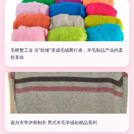
毛螃蟹工业 当“纺锤”变成毛绒爬行者，羊毛制品产业的柔
软革命
嘉兴市帝伊韩制衣 男式羊毛羊绒衫精品系列